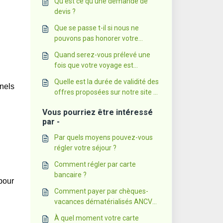
Qu'est ce qu'une demande de
devis ?
Que se passe t-il si nous ne
pouvons pas honorer votre
demande ?
Quand serez-vous prélevé une
fois que votre voyage est
confirmé ?
Quelle est la durée de validité des
nels
offres proposées sur notre site ?
Pourquoi les prix de vos séjours
Vous pourriez être intéressé
évoluent-ils ?
par -
Par quels moyens pouvez-vous
régler votre séjour ?
Comment régler par carte
bancaire ?
pour
Comment payer par chèques-
vacances dématérialisés ANCV
Connect ?
À quel moment votre carte