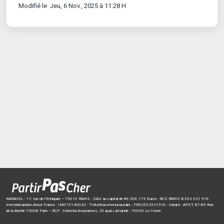
Modifié le Jeu, 6 Nov., 2025 à 11:28 H
KARAVEL - 17, rue de l’Echiquier – 75010 PARIS - SAS au capital de 86.506.179 Euros - RCS PARIS B 532 321 916
Immatriculation Atout France : IM075140042 - TVA intracommunautaire : FR52532321916 - Garant : APST, 87-89 Rue
de la Boétie 75008 Paris – RCP : Helvetia Assurances, 25 quai Lamandé - 76600 Le Havre