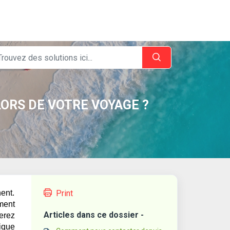
LORS DE VOTRE VOYAGE ?
ent.
Print
ment
Articles dans ce dossier -
verez
ique