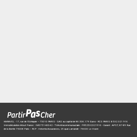
KARAVEL - 17, rue de l’Echiquier – 75010 PARIS - SAS au capital de 86.506.179 Euros - RCS PARIS B 532 321 916
Immatriculation Atout France : IM075140042 - TVA intracommunautaire : FR52532321916 - Garant : APST, 87-89 Rue
de la Boétie 75008 Paris – RCP : Helvetia Assurances, 25 quai Lamandé - 76600 Le Havre